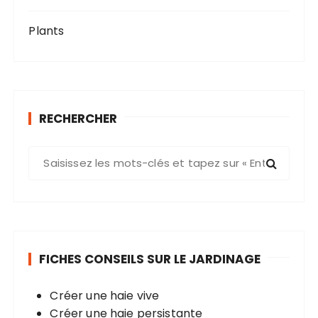
Plants
RECHERCHER
R
e
c
h
e
r
FICHES CONSEILS SUR LE JARDINAGE
c
h
Créer une haie vive
e
Créer une haie persistante
p