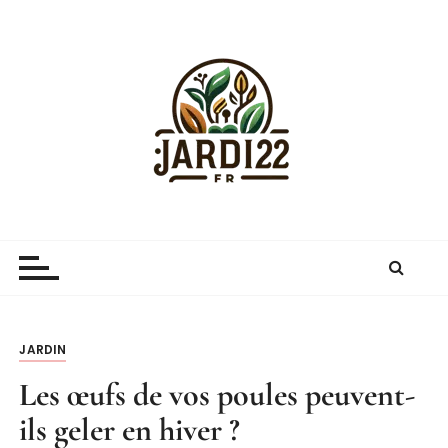
P
a
s
s
e
r
a
u
c
Jardi22.fr
guide sur le jardinage et le jardin
o
n
t
e
n
JARDIN
u
Les œufs de vos poules peuvent-
ils geler en hiver ?