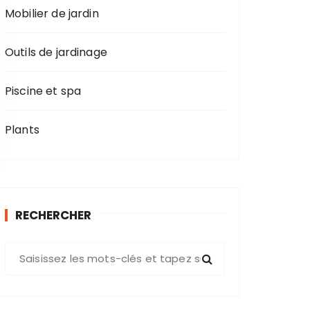
Mobilier de jardin
Outils de jardinage
Piscine et spa
Plants
RECHERCHER
R
e
c
h