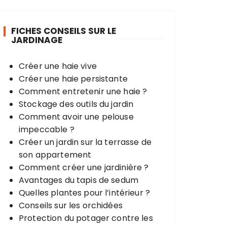
e
r
FICHES CONSEILS SUR LE
c
JARDINAGE
h
e
Créer une haie vive
p
Créer une haie persistante
o
Comment entretenir une haie ?
u
Stockage des outils du jardin
r
Comment avoir une pelouse
impeccable ?
:
Créer un jardin sur la terrasse de
son appartement
Comment créer une jardinière ?
Avantages du tapis de sedum
Quelles plantes pour l’intérieur ?
Conseils sur les orchidées
Protection du potager contre les