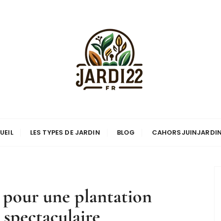
UEIL
LES TYPES DE JARDIN
BLOG
CAHORSJUINJARDI
és pour une plantation
n spectaculaire