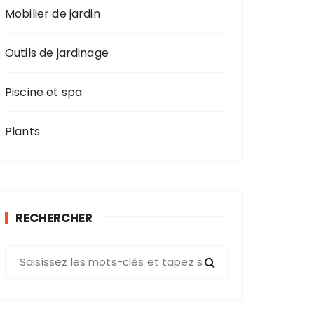
Mobilier de jardin
Outils de jardinage
Piscine et spa
Plants
RECHERCHER
R
e
c
h