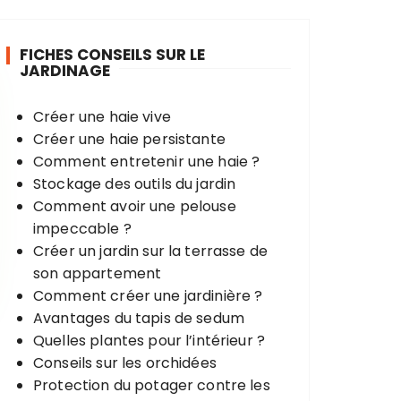
e
r
FICHES CONSEILS SUR LE
c
JARDINAGE
h
e
Créer une haie vive
p
Créer une haie persistante
o
Comment entretenir une haie ?
u
Stockage des outils du jardin
r
Comment avoir une pelouse
impeccable ?
:
Créer un jardin sur la terrasse de
son appartement
Comment créer une jardinière ?
Avantages du tapis de sedum
Quelles plantes pour l’intérieur ?
Conseils sur les orchidées
Protection du potager contre les