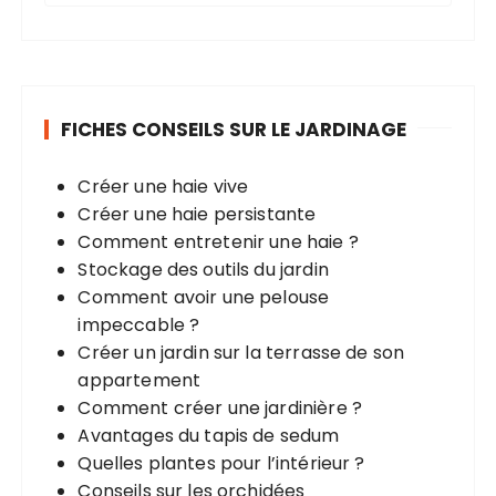
c
h
e
r
FICHES CONSEILS SUR LE JARDINAGE
c
h
Créer une haie vive
e
Créer une haie persistante
p
Comment entretenir une haie ?
o
Stockage des outils du jardin
u
Comment avoir une pelouse
r
impeccable ?
Créer un jardin sur la terrasse de son
:
appartement
Comment créer une jardinière ?
Avantages du tapis de sedum
Quelles plantes pour l’intérieur ?
Conseils sur les orchidées