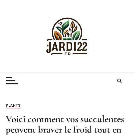
P
a
s
s
e
r
a
u
c
Jardi22.fr
guide sur le jardinage et le jardin
o
n
t
e
n
PLANTS
u
Voici comment vos succulentes
peuvent braver le froid tout en