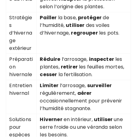
selon l’origine des plantes.
Stratégie
Pailler
la base,
protéger
de
s
l’humidité,
utiliser
des voiles
d’hiverna
d’hivernage,
regrouper
les pots.
ge
extérieur
Préparati
Réduire
l’arrosage,
inspecter
les
on
plantes,
retirer
les feuilles mortes,
hivernale
cesser
la fertilisation.
Entretien
Limiter
l’arrosage,
surveiller
hivernal
régulièrement,
aérer
occasionnellement pour prévenir
l’humidité stagnante.
Solutions
Hiverner
en intérieur,
utiliser
une
pour
serre froide ou une véranda selon
espèces
les besoins.