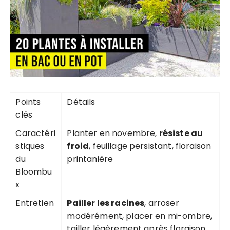
Points
Détails
clés
Caractéri
Planter en novembre,
résiste au
stiques
froid
, feuillage persistant, floraison
du
printanière
Bloombu
x
Entretien
Pailler les racines
, arroser
modérément, placer en mi-ombre,
tailler légèrement après floraison