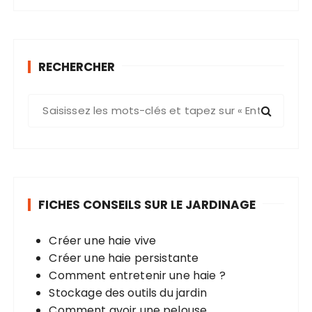
RECHERCHER
R
e
c
h
e
r
FICHES CONSEILS SUR LE JARDINAGE
c
h
Créer une haie vive
e
Créer une haie persistante
p
Comment entretenir une haie ?
o
Stockage des outils du jardin
u
Comment avoir une pelouse
r