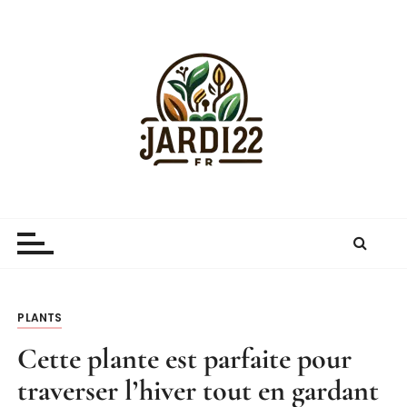
P
a
s
s
e
r
a
u
c
Jardi22.fr
guide sur le jardinage et le jardin
o
n
t
e
n
PLANTS
u
Cette plante est parfaite pour
traverser l’hiver tout en gardant