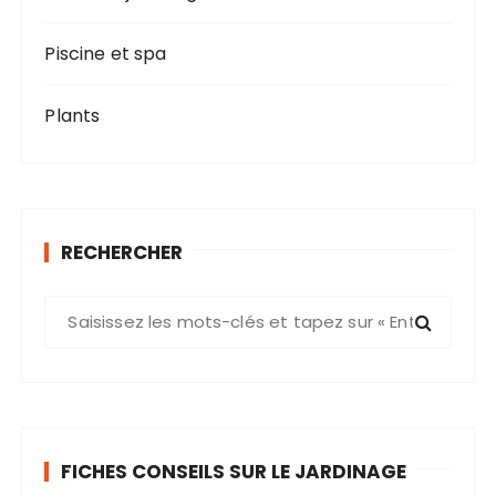
Piscine et spa
Plants
RECHERCHER
R
e
c
h
e
r
FICHES CONSEILS SUR LE JARDINAGE
c