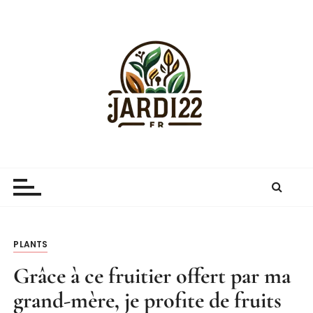
P
a
s
s
e
r
a
u
c
Jardi22.fr
guide sur le jardinage et le jardin
o
n
t
e
n
PLANTS
u
Grâce à ce fruitier offert par ma
grand-mère, je profite de fruits