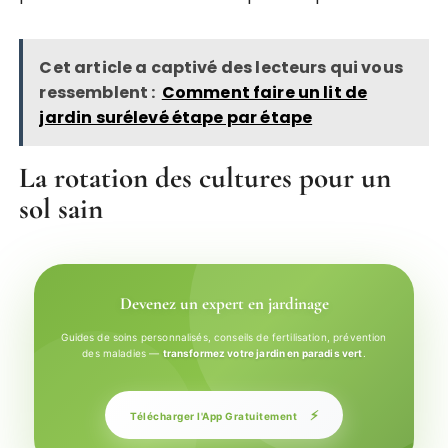
Cet article a captivé des lecteurs qui vous
ressemblent :
Comment faire un lit de
jardin surélevé étape par étape
La rotation des cultures pour un
sol sain
Devenez un expert en jardinage
Guides de soins personnalisés, conseils de fertilisation, prévention
des maladies —
transformez votre jardin en paradis vert
.
⚡
Télécharger l'App Gratuitement