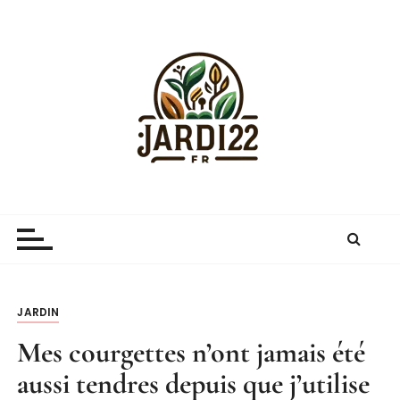
P
a
s
s
e
r
a
u
c
Jardi22.fr
guide sur le jardinage et le jardin
o
n
t
e
n
JARDIN
u
Mes courgettes n’ont jamais été
aussi tendres depuis que j’utilise