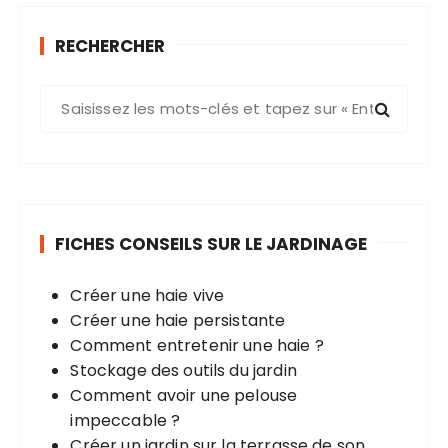
RECHERCHER
R
e
c
h
e
r
FICHES CONSEILS SUR LE JARDINAGE
c
h
Créer une haie vive
e
Créer une haie persistante
p
Comment entretenir une haie ?
o
Stockage des outils du jardin
u
Comment avoir une pelouse
r
impeccable ?
Créer un jardin sur la terrasse de son
: