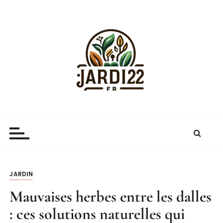
P
a
s
s
e
r
a
u
c
Jardi22.fr
guide sur le jardinage et le jardin
o
n
t
e
n
JARDIN
u
Mauvaises herbes entre les dalles
: ces solutions naturelles qui