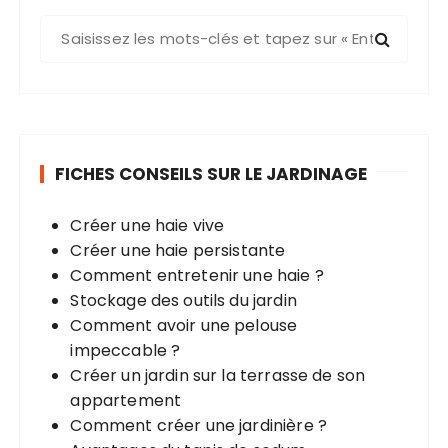
R
e
c
h
e
r
FICHES CONSEILS SUR LE JARDINAGE
c
h
Créer une haie vive
e
Créer une haie persistante
p
Comment entretenir une haie ?
o
Stockage des outils du jardin
u
Comment avoir une pelouse
r
impeccable ?
Créer un jardin sur la terrasse de son
:
appartement
Comment créer une jardinière ?