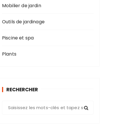
Mobilier de jardin
Outils de jardinage
Piscine et spa
Plants
RECHERCHER
R
e
c
h