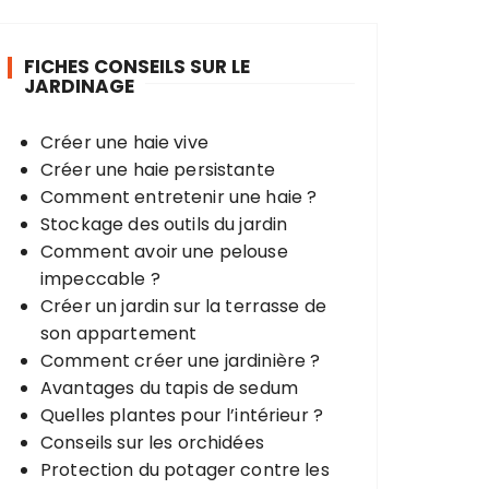
e
r
FICHES CONSEILS SUR LE
c
JARDINAGE
h
e
Créer une haie vive
p
Créer une haie persistante
o
Comment entretenir une haie ?
u
Stockage des outils du jardin
r
Comment avoir une pelouse
impeccable ?
:
Créer un jardin sur la terrasse de
son appartement
Comment créer une jardinière ?
Avantages du tapis de sedum
Quelles plantes pour l’intérieur ?
Conseils sur les orchidées
Protection du potager contre les