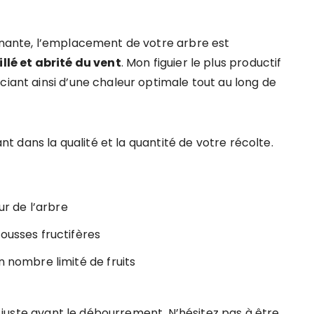
onnante, l’emplacement de votre arbre est
illé et abrité du vent
. Mon figuier le plus productif
ciant ainsi d’une chaleur optimale tout au long de
ant dans la qualité et la quantité de votre récolte.
ur de l’arbre
ousses fructifères
n nombre limité de fruits
r, juste avant le débourrement. N’hésitez pas à être