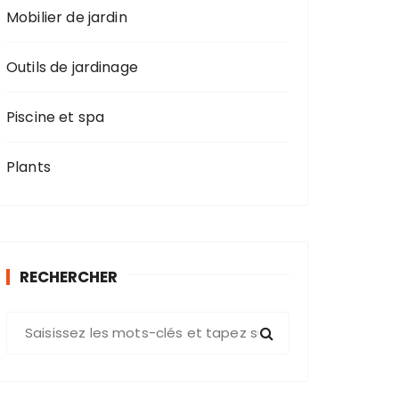
Mobilier de jardin
Outils de jardinage
Piscine et spa
Plants
RECHERCHER
R
e
c
h