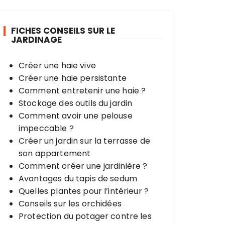
e
r
FICHES CONSEILS SUR LE
c
JARDINAGE
h
e
Créer une haie vive
p
Créer une haie persistante
o
Comment entretenir une haie ?
u
Stockage des outils du jardin
r
Comment avoir une pelouse
impeccable ?
:
Créer un jardin sur la terrasse de
son appartement
Comment créer une jardinière ?
Avantages du tapis de sedum
Quelles plantes pour l’intérieur ?
Conseils sur les orchidées
Protection du potager contre les