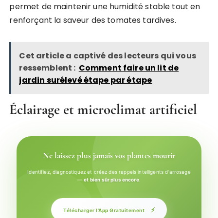
permet de maintenir une humidité stable tout en
renforçant la saveur des tomates tardives.
Cet article a captivé des lecteurs qui vous
ressemblent :
Comment faire un lit de
jardin surélevé étape par étape
Éclairage et microclimat artificiel
Ne laissez plus jamais vos plantes mourir
Identifiez, diagnostiquez et créez des rappels intelligents d'arrosage
—
et bien sûr plus encore
.
⚡
Télécharger l'App Gratuitement