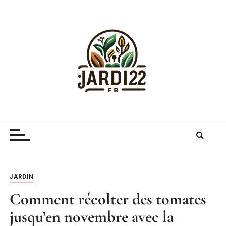
P
a
s
s
e
r
a
u
c
Jardi22.fr
guide sur le jardinage et le jardin
o
n
t
e
n
JARDIN
u
Comment récolter des tomates
jusqu’en novembre avec la