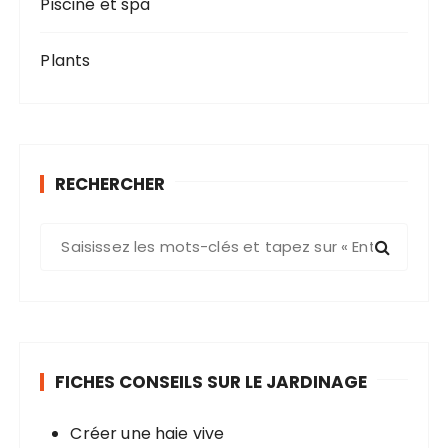
Piscine et spa
Plants
RECHERCHER
R
e
c
h
e
r
FICHES CONSEILS SUR LE JARDINAGE
c
h
Créer une haie vive
e