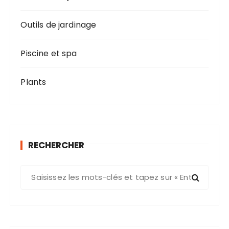
Outils de jardinage
Piscine et spa
Plants
RECHERCHER
R
e
c
h
e