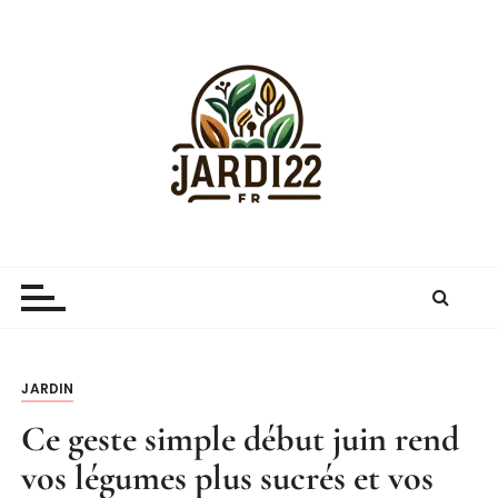
P
a
s
s
e
r
a
u
c
Jardi22.fr
guide sur le jardinage et le jardin
o
n
t
e
n
JARDIN
u
Ce geste simple début juin rend
vos légumes plus sucrés et vos