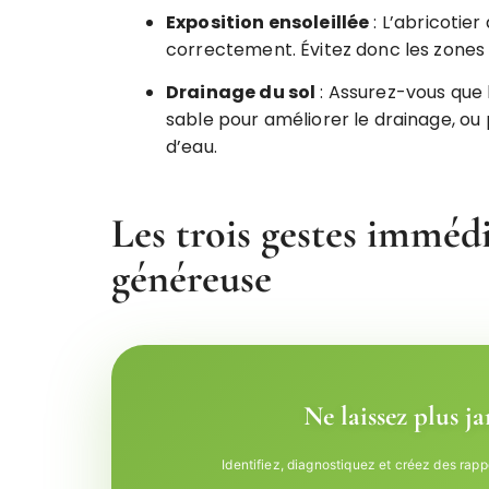
Exposition ensoleillée
: L’abricotier
correctement. Évitez donc les zones
Drainage du sol
: Assurez-vous que l
sable pour améliorer le drainage, ou 
d’eau.
Les trois gestes imméd
généreuse
Ne laissez plus j
Identifiez, diagnostiquez et créez des rapp