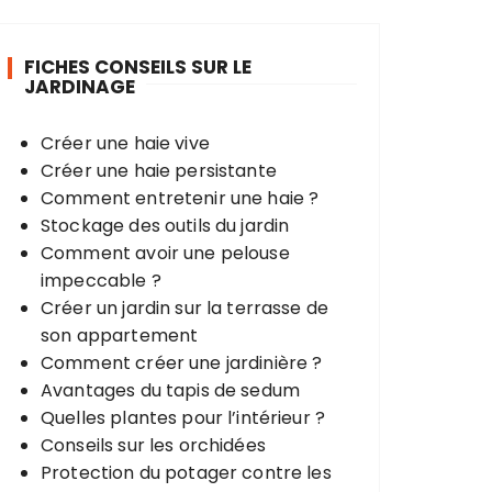
e
r
FICHES CONSEILS SUR LE
c
JARDINAGE
h
e
Créer une haie vive
p
Créer une haie persistante
o
Comment entretenir une haie ?
u
Stockage des outils du jardin
r
Comment avoir une pelouse
impeccable ?
:
Créer un jardin sur la terrasse de
son appartement
Comment créer une jardinière ?
Avantages du tapis de sedum
Quelles plantes pour l’intérieur ?
Conseils sur les orchidées
Protection du potager contre les