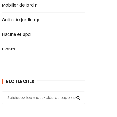
Mobilier de jardin
Outils de jardinage
Piscine et spa
Plants
RECHERCHER
R
e
c
h