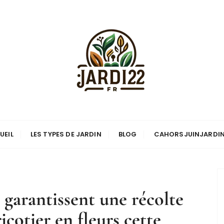
UEIL
LES TYPES DE JARDIN
BLOG
CAHORSJUINJARDI
 garantissent une récolte
icotier en fleurs cette